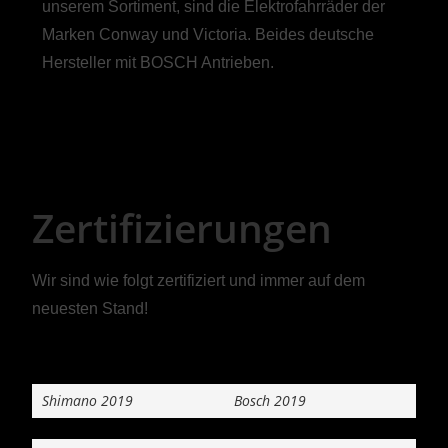
unserem Sortiment, sind die Elektrofahrräder der
Marken Conway und Victoria. Beides deutsche
Hersteller mit BOSCH Antrieben.
Zertifizierungen
Wir sind wie folgt zertifiziert und immer auf dem
neuesten Stand!
Shimano 2019
Bosch 2019